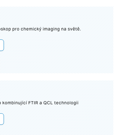
roskop pro chemický imaging na světě.
 kombinující FTIR a QCL technologii