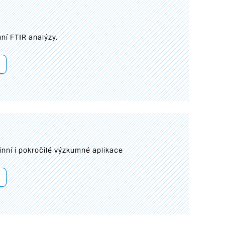
ní FTIR analýzy.
inní i pokročilé výzkumné aplikace