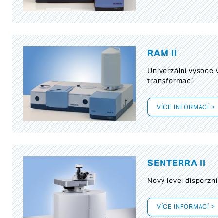
RAM II
Univerzální vysoce
transformací
VÍCE INFORMACÍ >
SENTERRA II
Nový level disperz
VÍCE INFORMACÍ >