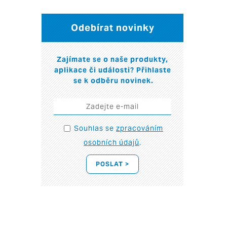
Odebírat novinky
Zajímate se o naše produkty,
aplikace či události? Přihlaste
se k odběru novinek.
Souhlas se
zpracováním
osobních údajů
.
POSLAT >