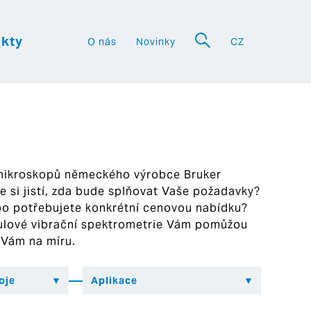
kty
O nás
Novinky
CZ
a
 mikroskopů německého výrobce Bruker
ste si jistí, zda bude splňovat Vaše požadavky?
bo potřebujete konkrétní cenovou nabídku?
ekulové vibrační spektrometrie Vám pomůžou
 Vám na míru.