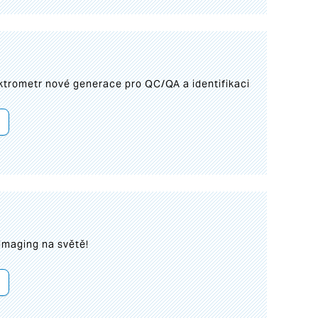
trometr nové generace pro QC/QA a identifikaci
imaging na světě!