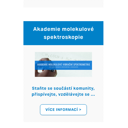
Akademie molekulové
spektroskopie
Staňte se součástí komunity,
přispívejte, vzdělávejte se ...
VÍCE INFORMACÍ >