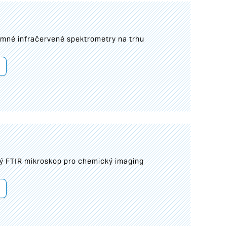
umné infračervené spektrometry na trhu
ý FTIR mikroskop pro chemický imaging