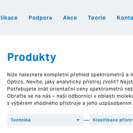
likace
Podpora
Akce
Teorie
Konta
|
|
|
Česky
English
Slovenija
Hrvatsk
Produkty
Níže naleznete kompletní přehled spektrometrů a
Optics. Nevíte, jaký analytický přístroj zvolit? Nej
Potřebujete znát orientační ceny spektrometrů ne
Obraťte se na nás – naši odborníci v oblasti mol
s výběrem vhodného přístroje a jeho uzpůsobením