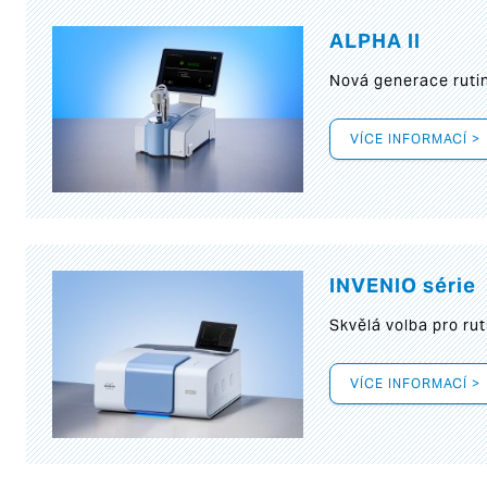
ALPHA II
Nová generace rutin
VÍCE INFORMACÍ >
INVENIO série
Skvělá volba pro rut
VÍCE INFORMACÍ >