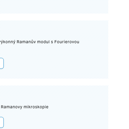
 výkonný Ramanův modul s Fourierovou
ní Ramanovy mikroskopie