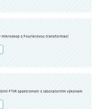
I
mikroskop s Fourierovou transformací
bilní FTIR spektrometr s laboratorním výkonem