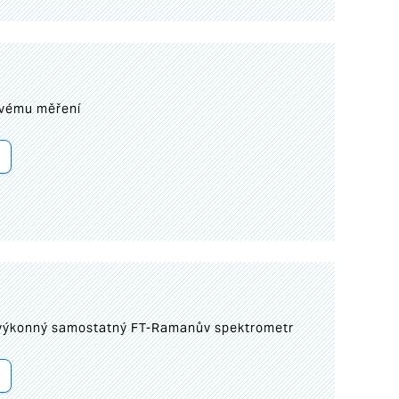
ovému měření
 výkonný samostatný FT-Ramanův spektrometr