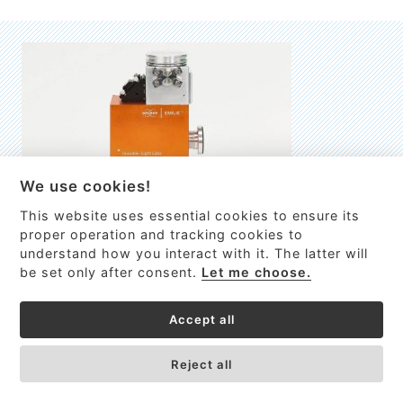
We use cookies!
This website uses essential cookies to ensure its
EMILIE
proper operation and tracking cookies to
understand how you interact with it. The latter will
První nano-elektro-mechanický (NEMS) FTIR analyzátor
be set only after consent.
Let me choose.
VÍCE INFORMACÍ >
Accept all
Reject all