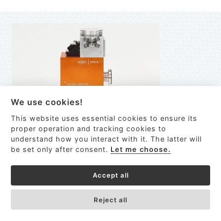
We use cookies!
This website uses essential cookies to ensure its
EMILIE
proper operation and tracking cookies to
understand how you interact with it. The latter will
První nano-elektro-mechanický (NEMS) FTIR analyzátor
be set only after consent.
Let me choose.
VÍCE INFORMACÍ >
Accept all
Reject all