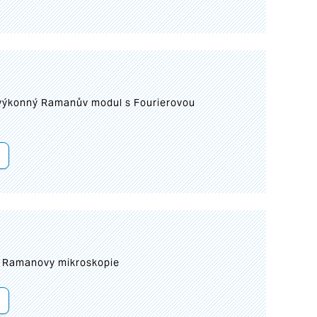
 výkonný Ramanův modul s Fourierovou
ní Ramanovy mikroskopie