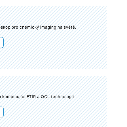
roskop pro chemický imaging na světě.
 kombinující FTIR a QCL technologii