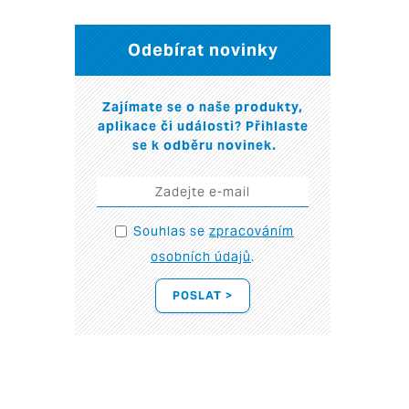
Odebírat novinky
Zajímate se o naše produkty,
aplikace či události? Přihlaste
se k odběru novinek.
Souhlas se
zpracováním
osobních údajů
.
POSLAT >