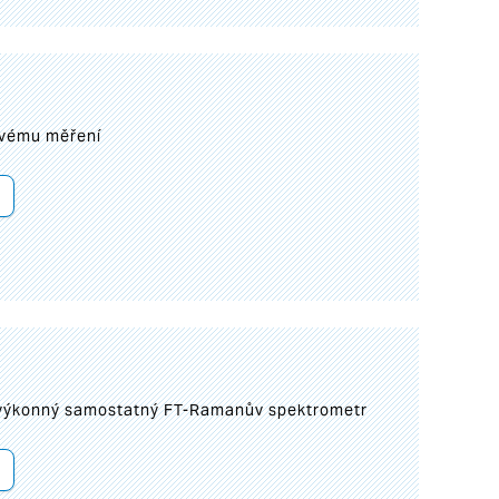
ovému měření
 výkonný samostatný FT-Ramanův spektrometr