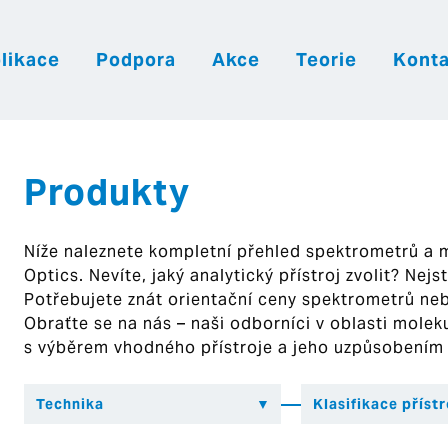
likace
Podpora
Akce
Teorie
Konta
|
|
|
Česky
English
Slovenija
Hrvatsk
Produkty
Níže naleznete kompletní přehled spektrometrů a
Optics. Nevíte, jaký analytický přístroj zvolit? Nej
Potřebujete znát orientační ceny spektrometrů ne
Obraťte se na nás – naši odborníci v oblasti mol
s výběrem vhodného přístroje a jeho uzpůsobením