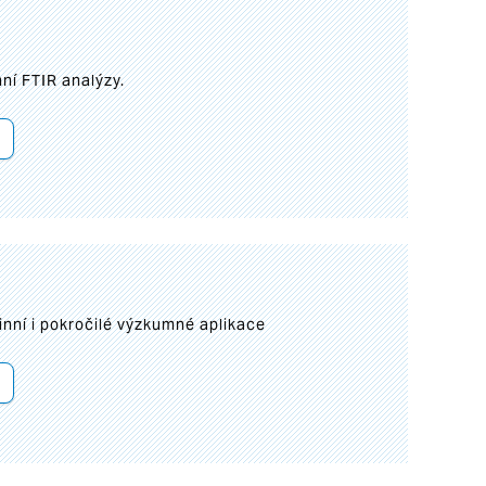
ní FTIR analýzy.
inní i pokročilé výzkumné aplikace