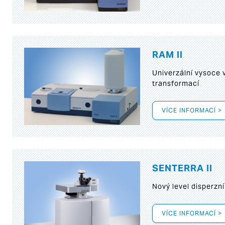
RAM II
Univerzální vysoce
transformací
VÍCE INFORMACÍ >
SENTERRA II
Nový level disperz
VÍCE INFORMACÍ >