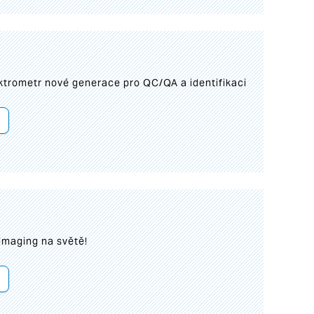
trometr nové generace pro QC/QA a identifikaci
imaging na světě!