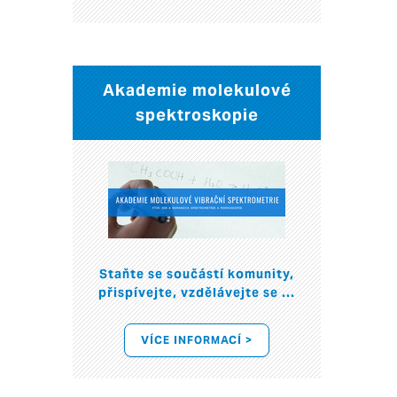
Akademie molekulové
spektroskopie
Staňte se součástí komunity,
přispívejte, vzdělávejte se ...
VÍCE INFORMACÍ >