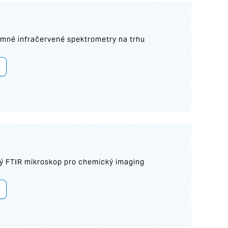
umné infračervené spektrometry na trhu
ý FTIR mikroskop pro chemický imaging