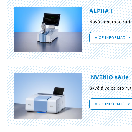
ALPHA II
Nová generace rutin
VÍCE INFORMACÍ >
INVENIO série
Skvělá volba pro rut
VÍCE INFORMACÍ >