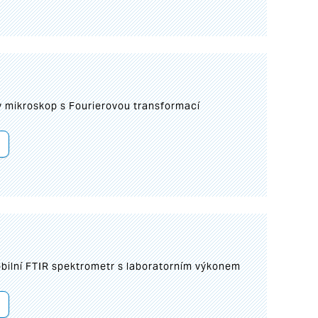
I
mikroskop s Fourierovou transformací
bilní FTIR spektrometr s laboratorním výkonem