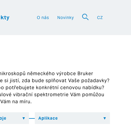
kty
O nás
Novinky
CZ
a
 mikroskopů německého výrobce Bruker
ste si jistí, zda bude splňovat Vaše požadavky?
bo potřebujete konkrétní cenovou nabídku?
ekulové vibrační spektrometrie Vám pomůžou
 Vám na míru.