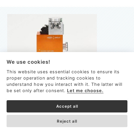
We use cookies!
This website uses essential cookies to ensure its
EMILIE
proper operation and tracking cookies to
understand how you interact with it. The latter will
První nano-elektro-mechanický (NEMS) FTIR analyzátor
be set only after consent.
Let me choose.
VÍCE INFORMACÍ >
Accept all
Reject all