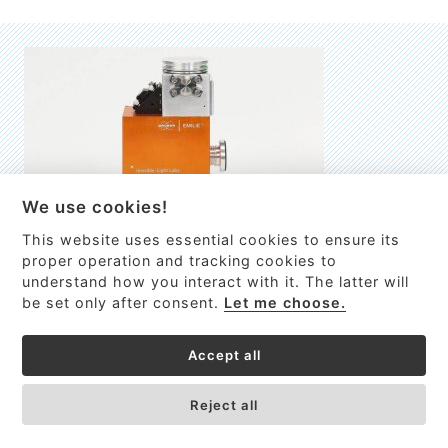
We use cookies!
This website uses essential cookies to ensure its
EMILIE
proper operation and tracking cookies to
understand how you interact with it. The latter will
První nano-elektro-mechanický (NEMS) FTIR analyzátor
be set only after consent.
Let me choose.
VÍCE INFORMACÍ >
Accept all
Reject all