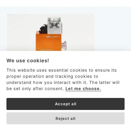
We use cookies!
This website uses essential cookies to ensure its
EMILIE
proper operation and tracking cookies to
understand how you interact with it. The latter will
První nano-elektro-mechanický (NEMS) FTIR analyzátor
be set only after consent.
Let me choose.
VÍCE INFORMACÍ >
Accept all
Reject all