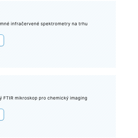
umné infračervené spektrometry na trhu
ý FTIR mikroskop pro chemický imaging