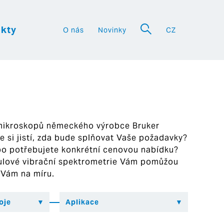
kty
O nás
Novinky
CZ
a
 mikroskopů německého výrobce Bruker
ste si jistí, zda bude splňovat Vaše požadavky?
bo potřebujete konkrétní cenovou nabídku?
ekulové vibrační spektrometrie Vám pomůžou
 Vám na míru.