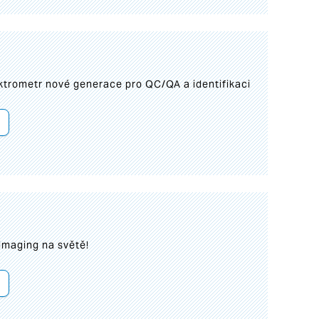
trometr nové generace pro QC/QA a identifikaci
imaging na světě!