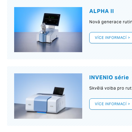
ALPHA II
Nová generace rutin
VÍCE INFORMACÍ >
INVENIO série
Skvělá volba pro rut
VÍCE INFORMACÍ >