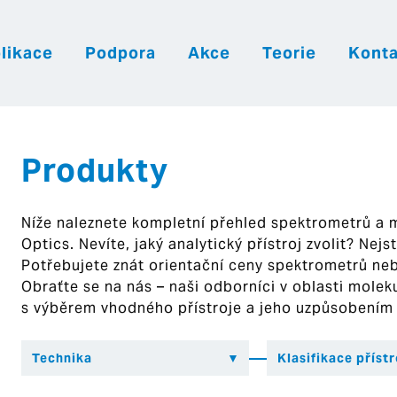
likace
Podpora
Akce
Teorie
Konta
|
|
|
Česky
English
Slovenija
Hrvatsk
Produkty
Níže naleznete kompletní přehled spektrometrů a
Optics. Nevíte, jaký analytický přístroj zvolit? Nej
Potřebujete znát orientační ceny spektrometrů ne
Obraťte se na nás – naši odborníci v oblasti mol
s výběrem vhodného přístroje a jeho uzpůsobením