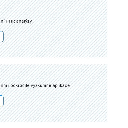
ní FTIR analýzy.
inní i pokročilé výzkumné aplikace