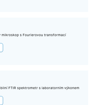
I
mikroskop s Fourierovou transformací
bilní FTIR spektrometr s laboratorním výkonem