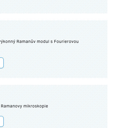
 výkonný Ramanův modul s Fourierovou
ní Ramanovy mikroskopie