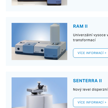
RAM II
Univerzální vysoce
transformací
VÍCE INFORMACÍ >
SENTERRA II
Nový level disperz
VÍCE INFORMACÍ >