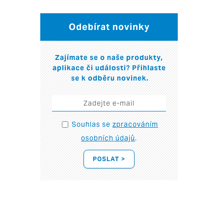
Odebírat novinky
Zajímate se o naše produkty,
aplikace či události? Přihlaste
se k odběru novinek.
Souhlas se
zpracováním
osobních údajů
.
POSLAT >