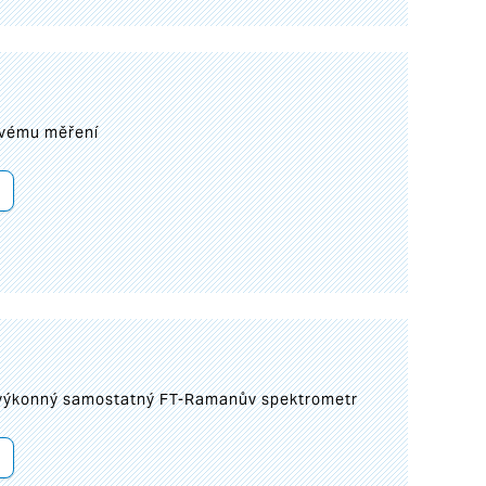
ovému měření
 výkonný samostatný FT-Ramanův spektrometr