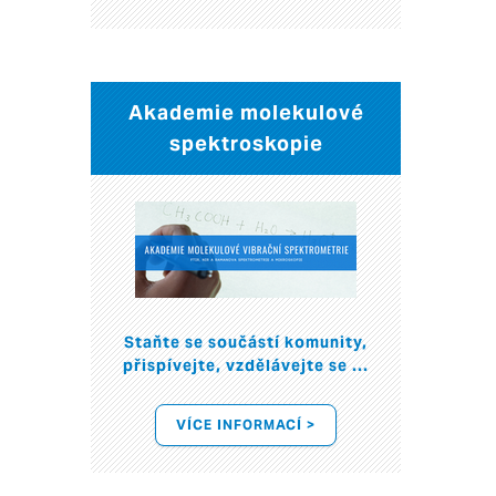
Akademie molekulové
spektroskopie
Staňte se součástí komunity,
přispívejte, vzdělávejte se ...
VÍCE INFORMACÍ >