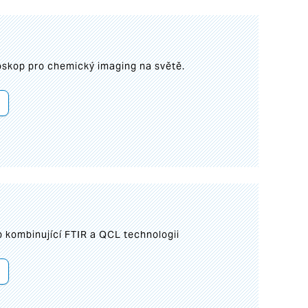
roskop pro chemický imaging na světě.
 kombinující FTIR a QCL technologii