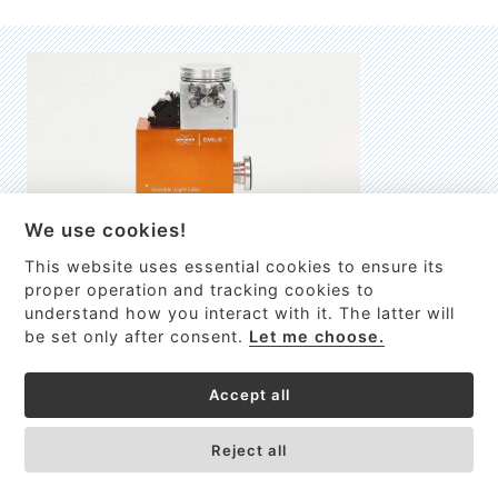
We use cookies!
This website uses essential cookies to ensure its
EMILIE
proper operation and tracking cookies to
understand how you interact with it. The latter will
První nano-elektro-mechanický (NEMS) FTIR analyzátor
be set only after consent.
Let me choose.
VÍCE INFORMACÍ >
Accept all
Reject all