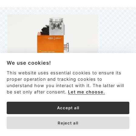
We use cookies!
This website uses essential cookies to ensure its
EMILIE
proper operation and tracking cookies to
understand how you interact with it. The latter will
První nano-elektro-mechanický (NEMS) FTIR analyzátor
be set only after consent.
Let me choose.
VÍCE INFORMACÍ >
Accept all
Reject all