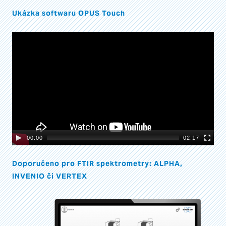
Ukázka softwaru OPUS Touch
Video
Player
00:00
02:17
Doporučeno pro FTIR spektrometry: ALPHA,
INVENIO či VERTEX