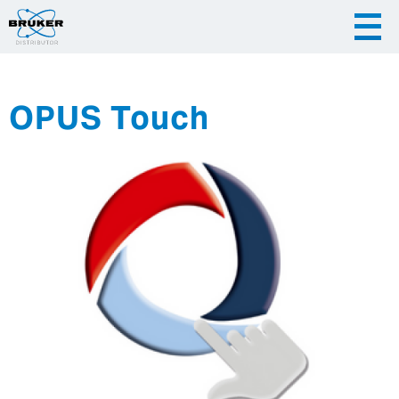
OPUS Touch
|
|
Česky
English
Slovenija
|
Hrvatska