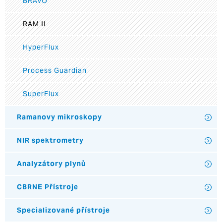
BRAVO
RAM II
HyperFlux
Process Guardian
SuperFlux
Ramanovy mikroskopy
NIR spektrometry
Analyzátory plynů
CBRNE Přístroje
Specializované přístroje