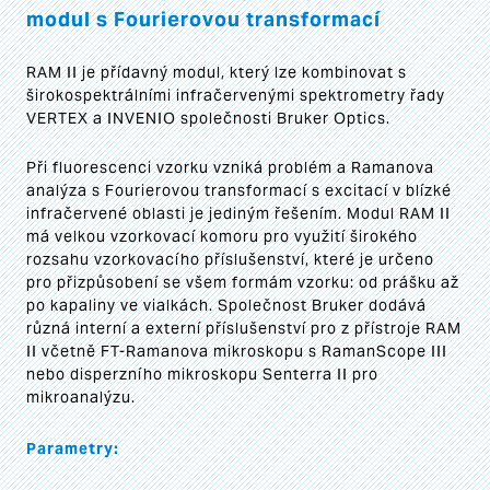
modul s Fourierovou transformací
RAM II je přídavný modul, který lze kombinovat s
širokospektrálními infračervenými spektrometry řady
VERTEX a INVENIO společnosti Bruker Optics.
Při fluorescenci vzorku vzniká problém a Ramanova
analýza s Fourierovou transformací s excitací v blízké
infračervené oblasti je jediným řešením. Modul RAM II
má velkou vzorkovací komoru pro využití širokého
rozsahu vzorkovacího příslušenství, které je určeno
pro přizpůsobení se všem formám vzorku: od prášku až
po kapaliny ve vialkách. Společnost Bruker dodává
různá interní a externí příslušenství pro z přístroje RAM
II včetně FT-Ramanova mikroskopu s RamanScope III
nebo disperzního mikroskopu Senterra II pro
mikroanalýzu.
Parametry: