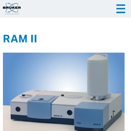
RAM II
|
|
Česky
English
Slovenija
|
Hrvatska