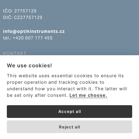
IČO: 27757129
DIČ: CZ27757129
info@optikinstruments.cz
tel.: +420 607 177 455
KONTAKT
We use cookies!
info@optikinstruments.cz
tel.: +420 607 177 455
This website uses essential cookies to ensure its
proper operation and tracking cookies to
understand how you interact with it. The latter will
be set only after consent.
Let me choose.
Accept all
Reject all