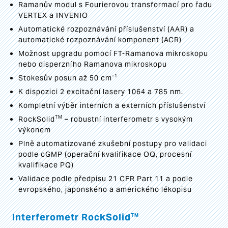
Ramanův modul s Fourierovou transformací pro řadu
VERTEX a INVENIO
Automatické rozpoznávání příslušenství (AAR) a
automatické rozpoznávání komponent (ACR)
Možnost upgradu pomocí FT-Ramanova mikroskopu
nebo disperzního Ramanova mikroskopu
-1
Stokesův posun až 50 cm
K dispozici 2 excitační lasery 1064 a 785 nm.
Kompletní výběr interních a externích příslušenství
TM
RockSolid
– robustní interferometr s vysokým
výkonem
Plně automatizované zkušební postupy pro validaci
podle cGMP (operační kvalifikace OQ, procesní
kvalifikace PQ)
Validace podle předpisu 21 CFR Part 11 a podle
evropského, japonského a amerického lékopisu
Interferometr RockSolid
TM