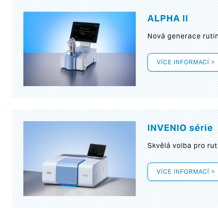
ALPHA II
Nová generace rutin
VÍCE INFORMACÍ >
INVENIO série
Skvělá volba pro rut
VÍCE INFORMACÍ >