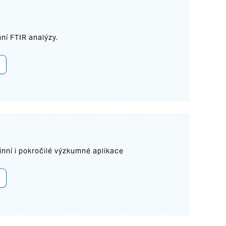
ní FTIR analýzy.
inní i pokročilé výzkumné aplikace