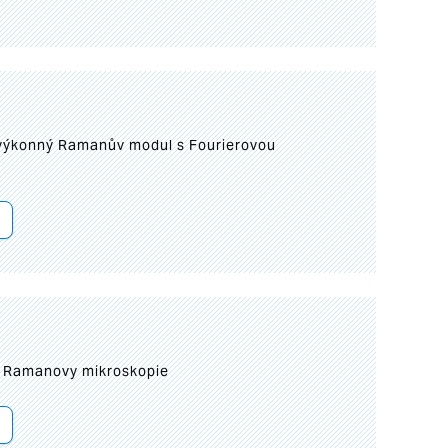
 výkonný Ramanův modul s Fourierovou
ní Ramanovy mikroskopie