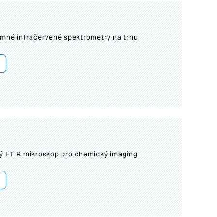
umné infračervené spektrometry na trhu
ý FTIR mikroskop pro chemický imaging