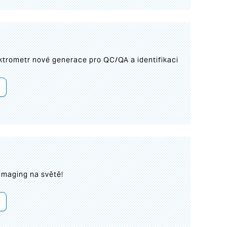
trometr nové generace pro QC/QA a identifikaci
imaging na světě!