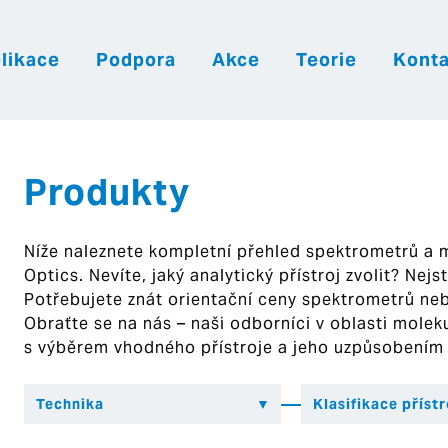
likace
Podpora
Akce
Teorie
Konta
|
|
|
Česky
English
Slovenija
Hrvatsk
Produkty
Níže naleznete kompletní přehled spektrometrů a
Optics. Nevíte, jaký analytický přístroj zvolit? Nej
Potřebujete znát orientační ceny spektrometrů ne
Obraťte se na nás – naši odborníci v oblasti mol
s výběrem vhodného přístroje a jeho uzpůsobením