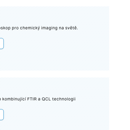
roskop pro chemický imaging na světě.
 kombinující FTIR a QCL technologii