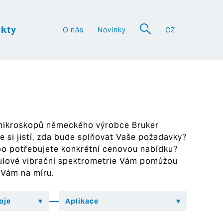
kty
O nás
Novinky
CZ
a
 mikroskopů německého výrobce Bruker
ste si jistí, zda bude splňovat Vaše požadavky?
bo potřebujete konkrétní cenovou nabídku?
ekulové vibrační spektrometrie Vám pomůžou
 Vám na míru.