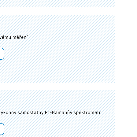
ovému měření
 výkonný samostatný FT-Ramanův spektrometr