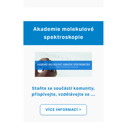
Akademie molekulové
spektroskopie
Staňte se součástí komunity,
přispívejte, vzdělávejte se ...
VÍCE INFORMACÍ >