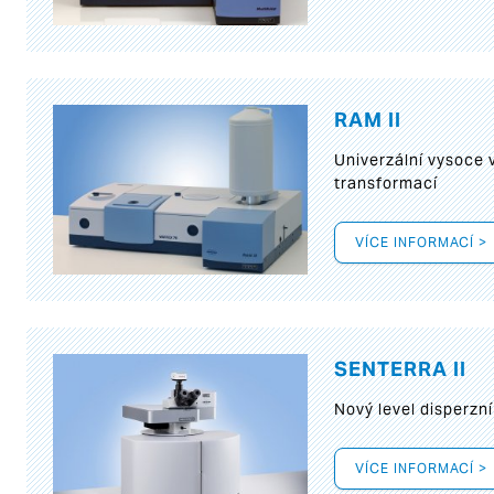
RAM II
Univerzální vysoce
transformací
VÍCE INFORMACÍ >
SENTERRA II
Nový level disperz
VÍCE INFORMACÍ >