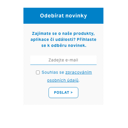
Odebírat novinky
Zajímate se o naše produkty,
aplikace či události? Přihlaste
se k odběru novinek.
Souhlas se
zpracováním
osobních údajů
.
POSLAT >