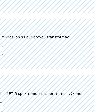
I
mikroskop s Fourierovou transformací
bilní FTIR spektrometr s laboratorním výkonem