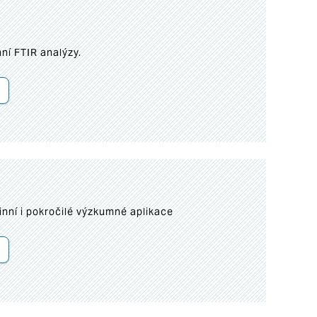
ní FTIR analýzy.
inní i pokročilé výzkumné aplikace