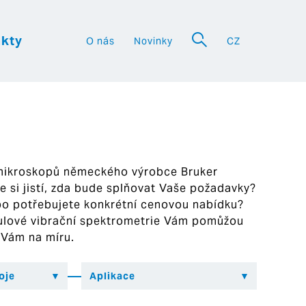
kty
O nás
Novinky
CZ
a
 mikroskopů německého výrobce Bruker
ste si jistí, zda bude splňovat Vaše požadavky?
bo potřebujete konkrétní cenovou nabídku?
ekulové vibrační spektrometrie Vám pomůžou
 Vám na míru.