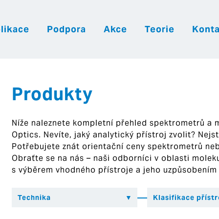
likace
Podpora
Akce
Teorie
Konta
|
|
|
Česky
English
Slovenija
Hrvatsk
Produkty
Níže naleznete kompletní přehled spektrometrů a
Optics. Nevíte, jaký analytický přístroj zvolit? Nej
Potřebujete znát orientační ceny spektrometrů ne
Obraťte se na nás – naši odborníci v oblasti mol
s výběrem vhodného přístroje a jeho uzpůsobením