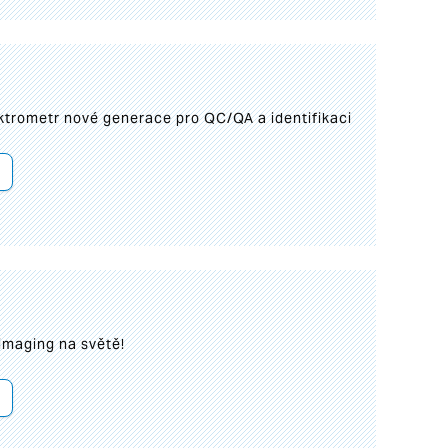
trometr nové generace pro QC/QA a identifikaci
imaging na světě!