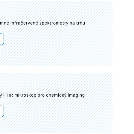
umné infračervené spektrometry na trhu
ý FTIR mikroskop pro chemický imaging