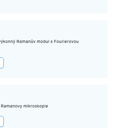
 výkonný Ramanův modul s Fourierovou
ní Ramanovy mikroskopie