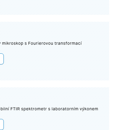
I
mikroskop s Fourierovou transformací
bilní FTIR spektrometr s laboratorním výkonem