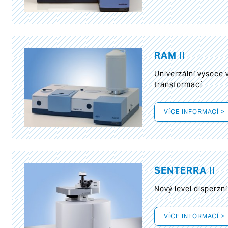
RAM II
Univerzální vysoce
transformací
VÍCE INFORMACÍ >
SENTERRA II
Nový level disperz
VÍCE INFORMACÍ >