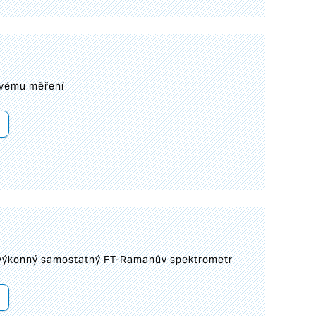
ovému měření
 výkonný samostatný FT-Ramanův spektrometr