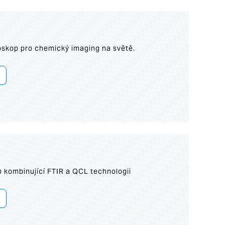
roskop pro chemický imaging na světě.
 kombinující FTIR a QCL technologii