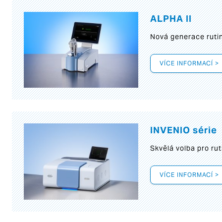
ALPHA II
Nová generace rutin
VÍCE INFORMACÍ >
INVENIO série
Skvělá volba pro rut
VÍCE INFORMACÍ >