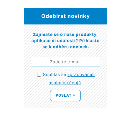
Odebírat novinky
Zajímate se o naše produkty,
aplikace či události? Přihlaste
se k odběru novinek.
Souhlas se
zpracováním
osobních údajů
.
POSLAT >