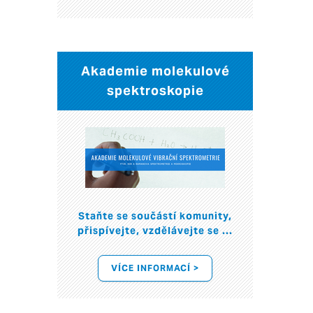
Akademie molekulové
spektroskopie
Staňte se součástí komunity,
přispívejte, vzdělávejte se ...
VÍCE INFORMACÍ >