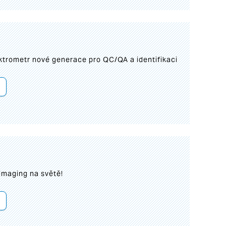
trometr nové generace pro QC/QA a identifikaci
imaging na světě!