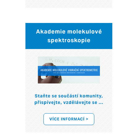
Akademie molekulové
spektroskopie
Staňte se součástí komunity,
přispívejte, vzdělávejte se ...
VÍCE INFORMACÍ >