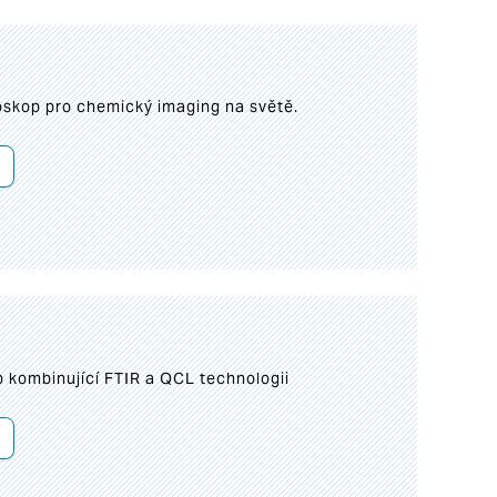
roskop pro chemický imaging na světě.
 kombinující FTIR a QCL technologii