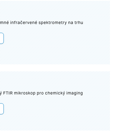
umné infračervené spektrometry na trhu
ý FTIR mikroskop pro chemický imaging