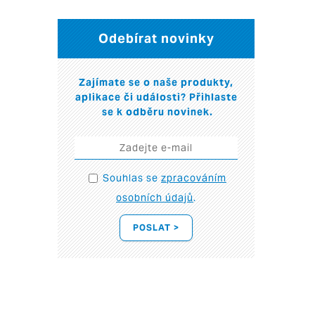
Odebírat novinky
Zajímate se o naše produkty,
aplikace či události? Přihlaste
se k odběru novinek.
Souhlas se
zpracováním
osobních údajů
.
POSLAT >