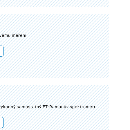
ovému měření
 výkonný samostatný FT-Ramanův spektrometr