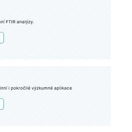
ní FTIR analýzy.
inní i pokročilé výzkumné aplikace