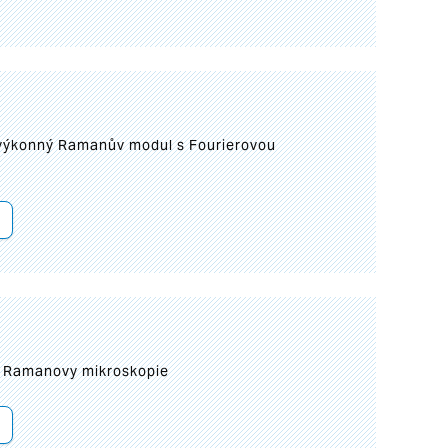
 výkonný Ramanův modul s Fourierovou
ní Ramanovy mikroskopie