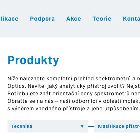
likace
Podpora
Akce
Teorie
Konta
|
|
|
Česky
English
Slovenija
Hrvatsk
Produkty
Níže naleznete kompletní přehled spektrometrů a
Optics. Nevíte, jaký analytický přístroj zvolit? Nej
Potřebujete znát orientační ceny spektrometrů ne
Obraťte se na nás – naši odborníci v oblasti mol
s výběrem vhodného přístroje a jeho uzpůsobením