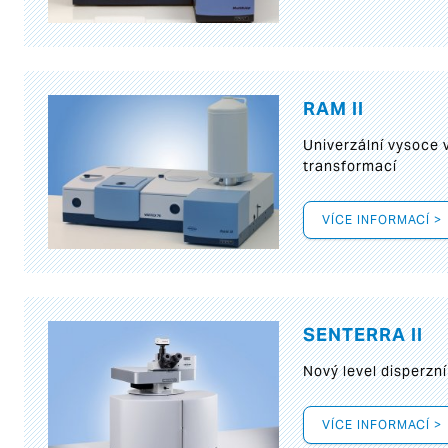
RAM II
Univerzální vysoce
transformací
VÍCE INFORMACÍ >
SENTERRA II
Nový level disperz
VÍCE INFORMACÍ >