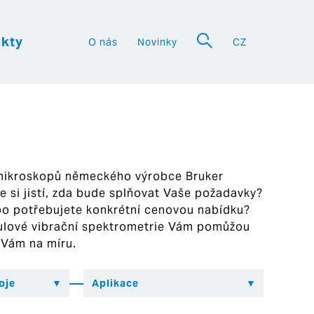
kty
O nás
Novinky
CZ
a
 mikroskopů německého výrobce Bruker
ste si jistí, zda bude splňovat Vaše požadavky?
bo potřebujete konkrétní cenovou nabídku?
ekulové vibrační spektrometrie Vám pomůžou
 Vám na míru.