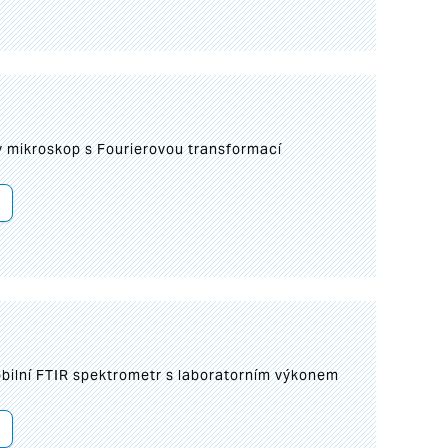
I
mikroskop s Fourierovou transformací
bilní FTIR spektrometr s laboratorním výkonem