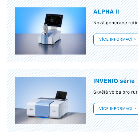
ALPHA II
Nová generace rutin
VÍCE INFORMACÍ >
INVENIO série
Skvělá volba pro rut
VÍCE INFORMACÍ >