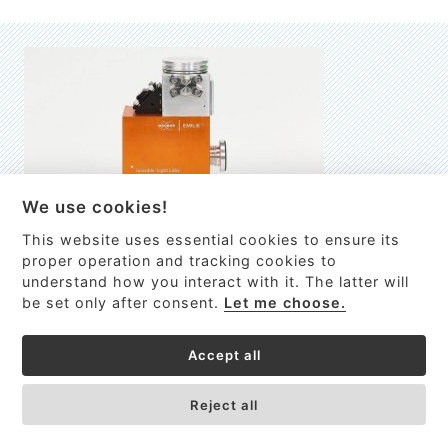
We use cookies!
This website uses essential cookies to ensure its
EMILIE
proper operation and tracking cookies to
understand how you interact with it. The latter will
První nano-elektro-mechanický (NEMS) FTIR analyzátor
be set only after consent.
Let me choose.
VÍCE INFORMACÍ >
Accept all
Reject all