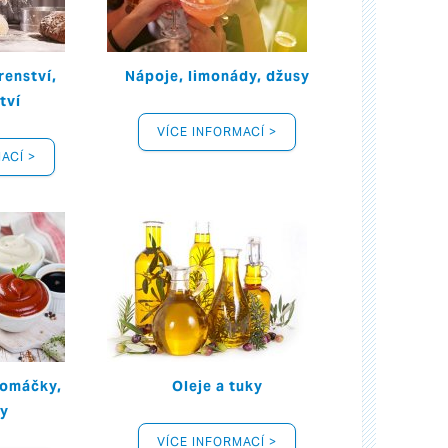
renství,
Nápoje, limonády, džusy
tví
VÍCE INFORMACÍ >
ACÍ >
 omáčky,
Oleje a tuky
gy
VÍCE INFORMACÍ >