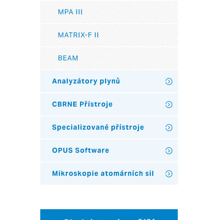
MPA III
MATRIX-F II
BEAM
Analyzátory plynů
CBRNE Přístroje
Specializované přístroje
OPUS Software
Mikroskopie atomárních sil