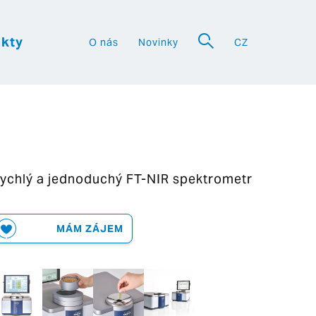
kty
O nás
Novinky
CZ
a
ychlý a jednoduchý FT-NIR spektrometr
MÁM ZÁJEM