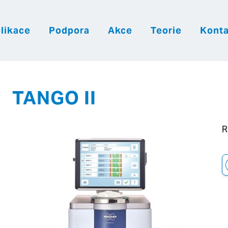
likace
Podpora
Akce
Teorie
Konta
|
|
|
Česky
English
Slovenija
Hrvatsk
TANGO II
R