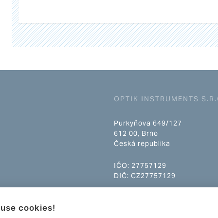
OPTIK INSTRUMENTS S.R.
Purkyňova 649/127
612 00, Brno
Česká republika
IČO: 27757129
DIČ: CZ27757129
info@optikinstruments.cz
use cookies!
tel.: +420 607 177 455