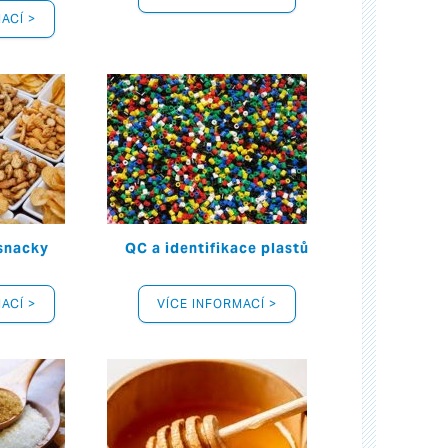
ACÍ >
 snacky
QC a identifikace plastů
ACÍ >
VÍCE INFORMACÍ >