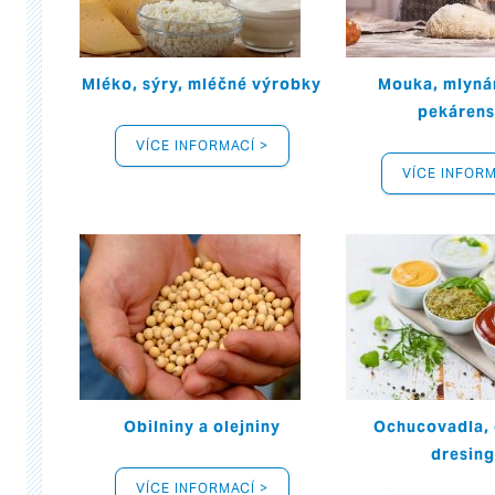
Mléko, sýry, mléčné výrobky
Mouka, mlyná
pekárens
VÍCE INFORMACÍ >
VÍCE INFORM
Obilniny a olejniny
Ochucovadla,
dresin
VÍCE INFORMACÍ >