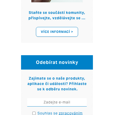
Staňte se součástí komunity,
přispívejte, vzdělávejte se ...
VÍCE INFORMACÍ >
Odebírat novinky
Zajímate se o naše produkty,
aplikace či události? Přihlaste
se k odběru novinek.
Souhlas se
zpracováním